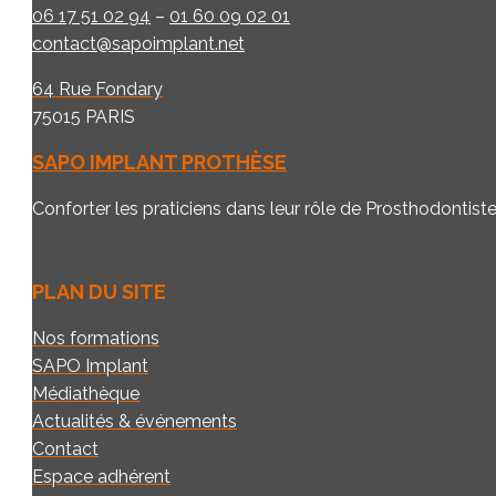
06 17 51 02 94
–
01 60 09 02 01
contact@sapoimplant.net
64 Rue Fondary
75015 PARIS
SAPO IMPLANT PROTHÈSE
Conforter les praticiens dans leur rôle de Prosthodontist
PLAN DU SITE
Nos formations
SAPO Implant
Médiathèque
Actualités & événements
Contact
Espace adhérent