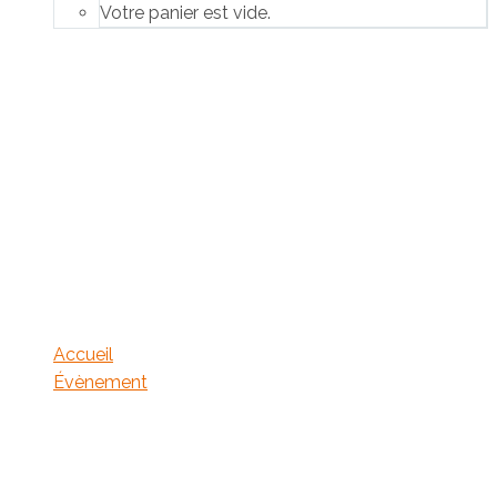
Votre panier est vide.
Gestion des tissus durs
en chirurgie pré-
implantaire
Accueil
Évènement
Gestion des tissus durs en chirurgie pré-implantaire :
Greffes osseuses autogènes en onlay et coffrage ,
Régénération Osseuse Guidée, et Sinus lift 2025 –
Complet