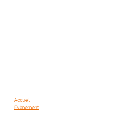
Master Class de
Chirurgica
implantaire 
Accueil
Évènement
Master Class de Dissection & d’Anatomie Clinique Chirurg