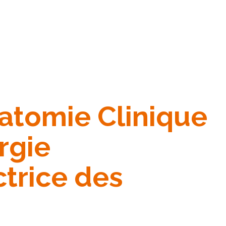
natomie Clinique
rgie
ctrice des