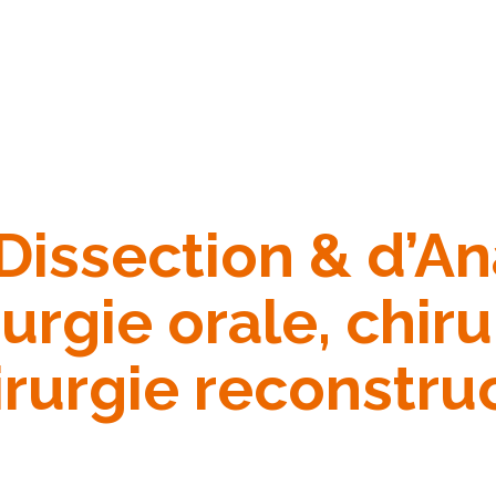
Dissection & d’A
urgie orale, chiru
irurgie reconstru