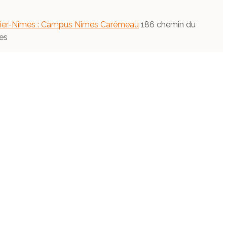
lier-Nîmes : Campus Nîmes Carémeau
186 chemin du
es